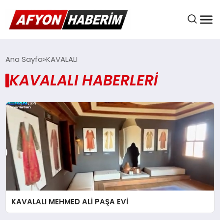
AFYON HABER
Ana Sayfa
KAVALALI
KAVALALI HABERLERI
GÜNDEM
BELEDIYELER
EKONOMI
KAVALALI MEHMED ALİ PAŞA EVİ
DÜNYA