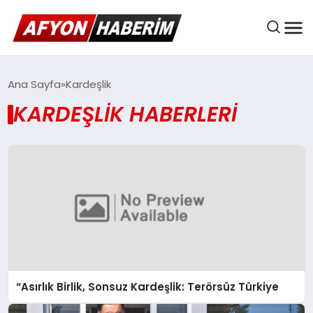
AFYON HABER
Ana Sayfa
Kardeşlik
KARDEŞLIK HABERLERI
GÜNDEM
BELEDIYELER
EKONOMI
“Asırlık Birlik, Sonsuz Kardeşlik: Terörsüz Türkiye
DÜNYA