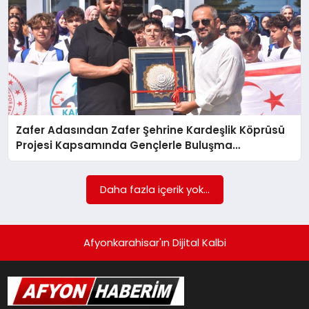
SPOR
MAGAZIN
Zafer Adasından Zafer Şehrine Kardeşlik Köprüsü
SAĞLIK
Projesi Kapsamında Gençlerle Buluşma
Gerçekleştirildi
TEKNOLOJI
Daha fazla içerik yok...
Afyonkarahisar'ın Dijital Kalbi