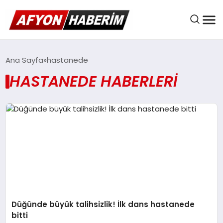
AFYON HABER
Ana Sayfa
hastanede
HASTANEDE HABERLERI
GÜNDEM
BELEDIYELER
EKONOMI
Düğünde büyük talihsizlik! İlk dans hastanede
DÜNYA
bitti