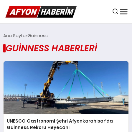
AFYON HABER
Ana Sayfa
Guinness
GUINNESS HABERLERI
GÜNDEM
BELEDIYELER
EKONOMI
UNESCO Gastronomi Şehri Afyonkarahisar’da
DÜNYA
Guinness Rekoru Heyecanı