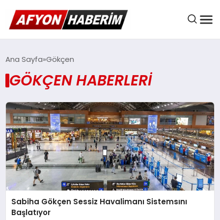
AFYON HABER
Ana Sayfa
Gökçen
GÖKÇEN HABERLERI
GÜNDEM
BELEDIYELER
EKONOMI
Sabiha Gökçen Sessiz Havalimanı Sistemsını
DÜNYA
Başlatıyor