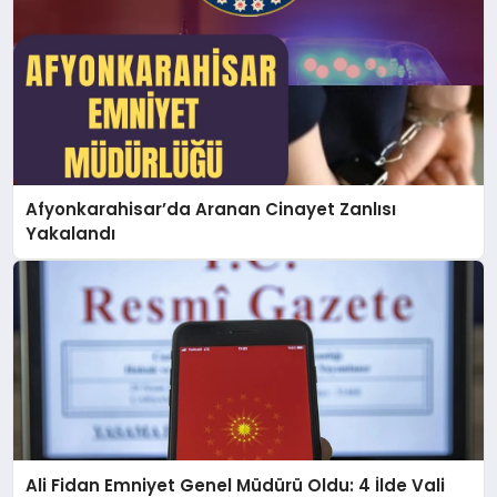
SPOR
MAGAZIN
Afyonkarahisar’da Aranan Cinayet Zanlısı
SAĞLIK
Yakalandı
TEKNOLOJI
Ali Fidan Emniyet Genel Müdürü Oldu: 4 İlde Vali