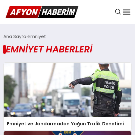
AFYON HABER
Ana Sayfa
Emniyet
EMNIYET HABERLERI
GÜNDEM
BELEDIYELER
EKONOMI
Emniyet ve Jandarmadan Yoğun Trafik Denetimi
DÜNYA