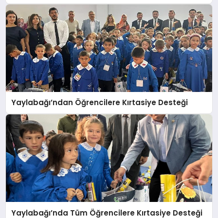
SPOR
MAGAZIN
SAĞLIK
Yaylabağı’ndan Öğrencilere Kırtasiye Desteği
TEKNOLOJI
Yaylabağı’nda Tüm Öğrencilere Kırtasiye Desteği