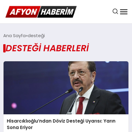
AFYON HABER
Ana Sayfa
desteği
DESTEĞI HABERLERI
GÜNDEM
BELEDIYELER
EKONOMI
Hisarcıklıoğlu’ndan Döviz Desteği Uyarısı: Yarın
DÜNYA
Sona Eriyor