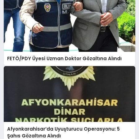
SPOR
MAGAZIN
FETÖ/PDY Üyesi Uzman Doktor Gözaltına Alındı
SAĞLIK
TEKNOLOJI
Afyonkarahisar’da Uyuşturucu Operasyonu: 5
Şahıs Gözaltına Alındı