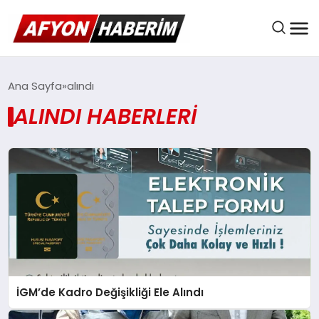
AFYON HABER
Ana Sayfa
alındı
ALINDI HABERLERI
GÜNDEM
BELEDIYELER
EKONOMI
İGM’de Kadro Değişikliği Ele Alındı
DÜNYA