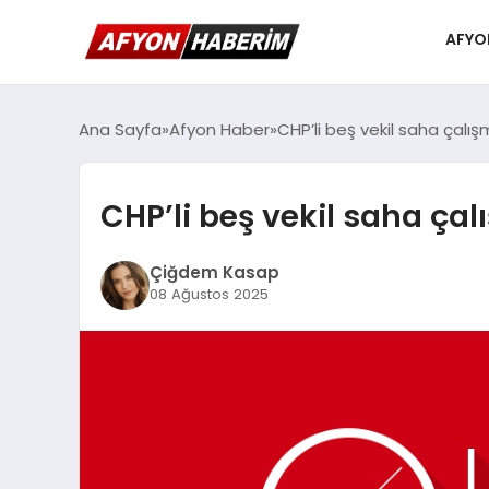
AFYO
Ana Sayfa
Afyon Haber
CHP’li beş vekil saha çalışm
CHP’li beş vekil saha çal
Çiğdem Kasap
08 Ağustos 2025