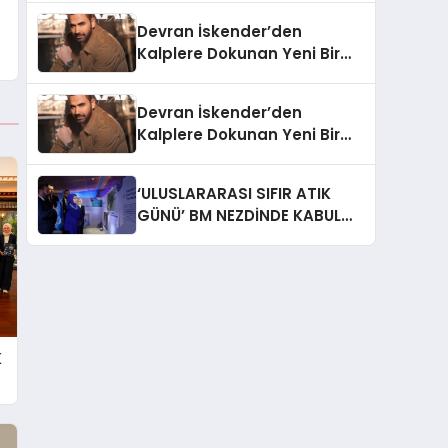
Devran İskender’den
Kalplere Dokunan Yeni Bir
İtiraf:
Devran İskender’den
Kalplere Dokunan Yeni Bir
İtiraf: “Gönül Meselesi”
‘ULUSLARARASI SIFIR ATIK
GÜNÜ’ BM NEZDİNDE KABUL
EDİLDİ
K