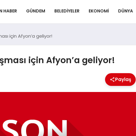
N HABER
GÜNDEM
BELEDIYELER
EKONOMI
DÜNYA
ası için Afyon’a geliyor!
ışması için Afyon’a geliyor!
Paylaş