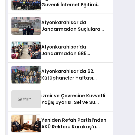
Güvenli İnternet Eğitimi
Verildi
Afyonkarahisar’da
Jandarmadan Suçlulara
Darbe: 1 Haftada 46 Şahıs
Yakalandı
Afyonkarahisar’da
Jandarmadan 685
Öğrenciye Trafik Eğitimi
Afyonkarahisar’da 62.
Kütüphaneler Haftası
Coşkuyla Başladı
izmir ve Çevresine Kuvvetli
Yağış Uyarısı: Sel ve Su
Baskınlarına Dikkat
Yeniden Refah Partisi’nden
AKÜ Rektörü Karakaş’a
Nezaket Ziyareti