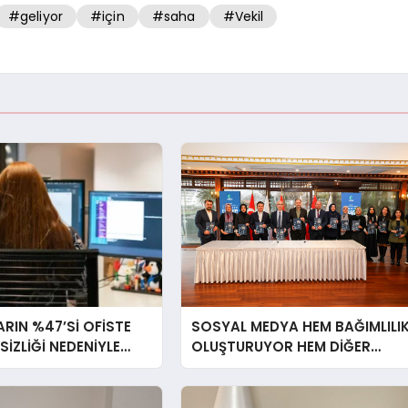
#geliyor
#için
#saha
#Vekil
RIN %47’Sİ OFİSTE
SOSYAL MEDYA HEM BAĞIMLILI
RSİZLİĞİ NEDENİYLE
OLUŞTURUYOR HEM DİĞER
İSSEDİYOR
BAĞIMLILIKLARA ZEMİN
HAZIRLIYOR”