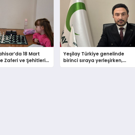
hisar’da 18 Mart
Yeşilay Türkiye genelinde
 Zaferi ve Şehitleri
birinci sıraya yerleşirken,
nü Satranç
yürütülen faaliyetlerle de
 Sona Erdi
Türkiye üçüncüsü oldu.