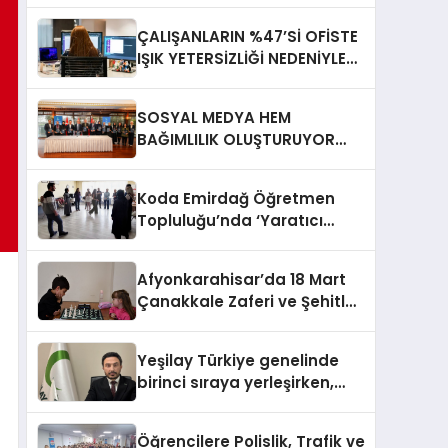
ÇALIŞANLARIN %47’Sİ OFİSTE
IŞIK YETERSİZLİĞİ NEDENİYLE
YORGUN HİSSEDİYOR
SOSYAL MEDYA HEM
BAĞIMLILIK OLUŞTURUYOR
HEM DİĞER BAĞIMLILIKLARA
ZEMİN HAZIRLIYOR”
Koda Emirdağ Öğretmen
Topluluğu’nda ‘Yaratıcı
Drama’ eğitimi
gerçekleştirildi.
Afyonkarahisar’da 18 Mart
Çanakkale Zaferi ve Şehitleri
Anma Günü Satranç
Turnuvası Sona Erdi
Yeşilay Türkiye genelinde
birinci sıraya yerleşirken,
yürütülen faaliyetlerle de
Türkiye üçüncüsü oldu.
Öğrencilere Polislik, Trafik ve