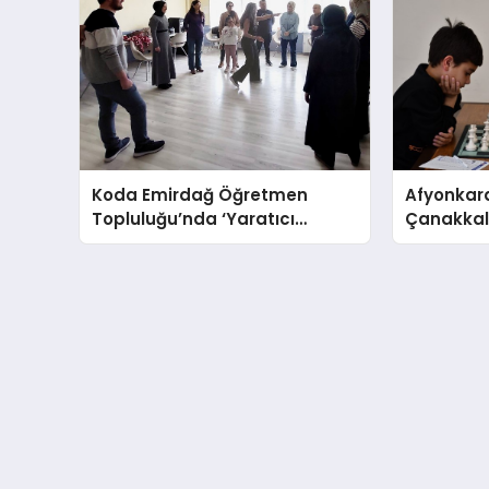
Koda Emirdağ Öğretmen
Afyonkara
Topluluğu’nda ‘Yaratıcı
Çanakkale
Drama’ eğitimi gerçekleştirildi.
Anma Gü
Turnuvası