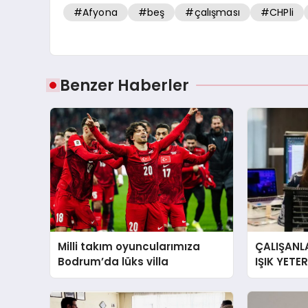
#Afyona
#beş
#çalışması
#CHPli
Benzer Haberler
Milli takım oyuncularımıza
ÇALIŞANLA
Bodrum’da lüks villa
IŞIK YETE
YORGUN H