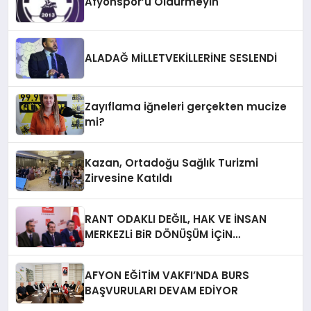
Afyonspor’u Öldürmeyin
ALADAĞ MİLLETVEKİLLERİNE SESLENDİ
Zayıflama iğneleri gerçekten mucize
mi?
Kazan, Ortadoğu Sağlık Turizmi
Zirvesine Katıldı
RANT ODAKLI DEĞIL, HAK VE İNSAN
MERKEZLi BiR DÖNÜŞÜM İÇiN
AFYONKARAHiSAR’IN YANINDAYIZ!
AFYON EĞİTİM VAKFI’NDA BURS
BAŞVURULARI DEVAM EDİYOR