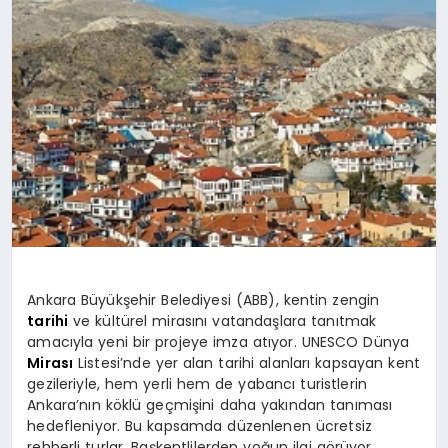
SPOR
MAGAZIN
SAĞLIK
TEKNOLOJI
Ankara Büyükşehir Belediyesi (ABB), kentin zengin
tarihi
ve kültürel mirasını vatandaşlara tanıtmak
amacıyla yeni bir projeye imza atıyor. UNESCO Dünya
Mirası
Listesi’nde yer alan tarihi alanları kapsayan kent
gezileriyle, hem yerli hem de yabancı turistlerin
Ankara’nın köklü geçmişini daha yakından tanıması
hedefleniyor. Bu kapsamda düzenlenen ücretsiz
rehberli turlar, Başkentlilerden yoğun ilgi görüyor.