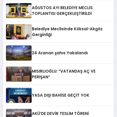
AĞUSTOS AYI BELEDİYE MECLİS
TOPLANTISI GERÇEKLEŞTİRİLDİ
Belediye Meclisinde Köksal-Akgöz
Gerginliği
24 Aranan şahıs Yakalandı
MISIRLIOĞLU: “VATANDAŞ AÇ VE
PERİŞAN”
YASA DIŞI BAHİSE GEÇİT YOK
AKÜ’DE DEVİR TESLİM TÖRENİ