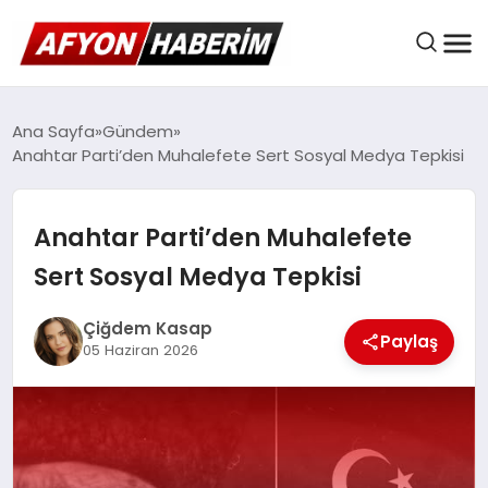
AFYON HABER
Ana Sayfa
Gündem
Anahtar Parti’den Muhalefete Sert Sosyal Medya Tepkisi
GÜNDEM
Anahtar Parti’den Muhalefete
Sert Sosyal Medya Tepkisi
BELEDIYELER
Çiğdem Kasap
Paylaş
05 Haziran 2026
EKONOMI
DÜNYA