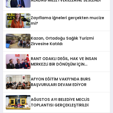
ALADAĞ MİLLETVEKİLLERİNE SESLENDİ
Zayıflama iğneleri gerçekten mucize
mi?
Kazan, Ortadoğu Sağlık Turizmi
Zirvesine Katıldı
RANT ODAKLI DEĞIL, HAK VE İNSAN
MERKEZLi BiR DÖNÜŞÜM İÇiN
AFYONKARAHiSAR’IN YANINDAYIZ!
AFYON EĞİTİM VAKFI’NDA BURS
BAŞVURULARI DEVAM EDİYOR
AĞUSTOS AYI BELEDİYE MECLİS
TOPLANTISI GERÇEKLEŞTİRİLDİ