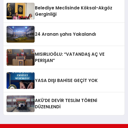
Belediye Meclisinde Köksal-Akgöz
Gerginliği
24 Aranan şahıs Yakalandı
MISIRLIOĞLU: “VATANDAŞ AÇ VE
PERİŞAN”
YASA DIŞI BAHİSE GEÇİT YOK
AKÜ’DE DEVİR TESLİM TÖRENİ
DÜZENLENDİ