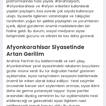
platformlarında hızla yayıldı. #anahtarparti,
#afyonkarahisar ve #afyon etiketleri kullanılarak
yapılan paylaşım, kısa sürede çok sayıda kullanıcıya
ulaştı. Siyasetle ilgilenen vatandaşlar ve takipçiler
tarafından yoğun bir şekilde paylaşılan ve yorumlanan
içerik, dijital gündemin önemli maddelerinden biri
haline geldi. Bu durum, sosyal medyanın siyasi
iletişimdeki gücünü ve etkisini bir kez daha gösterdi.
Afyonkarahisar Siyasetinde
Artan Gerilim
Anahtar Parti’nin bu beklenmedik ve sert çıkışı,
Afyonkarahisar yerel siyasetindeki rekabetin boyutlarını
gözler önüne serdi. Bu tür doğrudan hedef gösteren
açıklamalar, siyasi tartışmaların seviyesini belirlemede
önemli bir etken olarak kabul ediliyor. Yerel seçimler
öncesinde benzer sert söylemlerin artması, siyasi iklimi
daha da germe potansiyeli taşıyor. Siyasi partiler
arasındaki diyalog zemininin bu tür açıklamalarla nasıl
etkileneceği ve gelecekteki siyasi ilişkilerin nasıl
şekilleneceği merak konusu oldu. Bu durum,