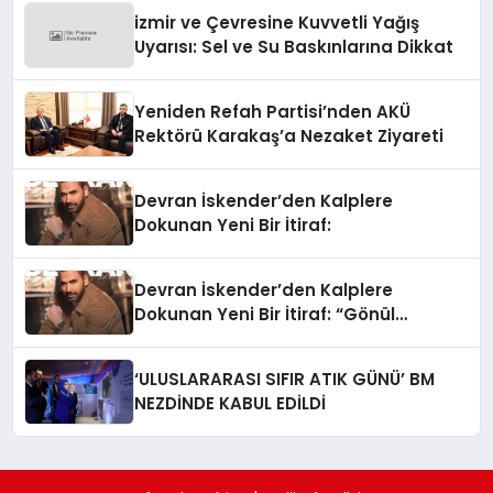
izmir ve Çevresine Kuvvetli Yağış
Uyarısı: Sel ve Su Baskınlarına Dikkat
Yeniden Refah Partisi’nden AKÜ
Rektörü Karakaş’a Nezaket Ziyareti
Devran İskender’den Kalplere
Dokunan Yeni Bir İtiraf:
Devran İskender’den Kalplere
Dokunan Yeni Bir İtiraf: “Gönül
Meselesi”
‘ULUSLARARASI SIFIR ATIK GÜNÜ’ BM
NEZDİNDE KABUL EDİLDİ