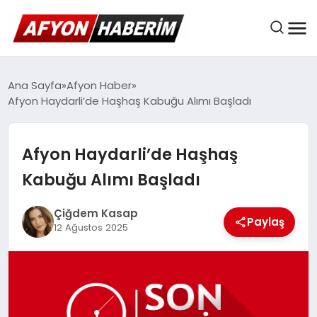
AFYON HABER
Ana Sayfa
Afyon Haber
Afyon Haydarli’de Haşhaş Kabuğu Alımı Başladı
GÜNDEM
Afyon Haydarli’de Haşhaş
Kabuğu Alımı Başladı
BELEDIYELER
Çiğdem Kasap
Paylaş
12 Ağustos 2025
EKONOMI
DÜNYA