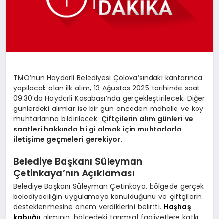
SPOR
MAGAZIN
TMO’nun Haydarli Belediyesi Çölova’sındaki kantarında
yapılacak olan ilk alım, 13 Ağustos 2025 tarihinde saat
SAĞLIK
09:30’da Haydarli Kasabası’nda gerçekleştirilecek. Diğer
günlerdeki alımlar ise bir gün önceden mahalle ve köy
muhtarlarına bildirilecek.
Çiftçilerin alım günleri ve
saatleri hakkında bilgi almak için muhtarlarla
TEKNOLOJI
iletişime geçmeleri gerekiyor.
Belediye Başkanı Süleyman
Çetinkaya’nın Açıklaması
Belediye Başkanı Süleyman Çetinkaya, bölgede gerçek
belediyeciliğin uygulamaya konulduğunu ve çiftçilerin
desteklenmesine önem verdiklerini belirtti.
Haşhaş
kabuğu
alımının, bölgedeki tarımsal faaliyetlere katkı