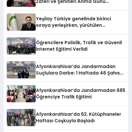
Zaferi ve Şehitleri Anma Günü
Satranç Turnuvası Sona Erdi
Yeşilay Türkiye genelinde birinci
sıraya yerleşirken, yürütülen
faaliyetlerle de Türkiye üçüncüsü
oldu.
Öğrencilere Polislik, Trafik ve Güvenli
İnternet Eğitimi Verildi
Afyonkarahisar’da Jandarmadan
Suçlulara Darbe: 1 Haftada 46 Şahıs
Yakalandı
Afyonkarahisar’da Jandarmadan 685
Öğrenciye Trafik Eğitimi
Afyonkarahisar’da 62. Kütüphaneler
Haftası Coşkuyla Başladı