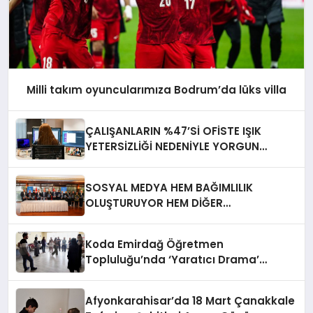
Milli takım oyuncularımıza Bodrum’da lüks villa
ÇALIŞANLARIN %47’Sİ OFİSTE IŞIK
YETERSİZLİĞİ NEDENİYLE YORGUN
HİSSEDİYOR
SOSYAL MEDYA HEM BAĞIMLILIK
OLUŞTURUYOR HEM DİĞER
BAĞIMLILIKLARA ZEMİN HAZIRLIYOR”
Koda Emirdağ Öğretmen
Topluluğu’nda ‘Yaratıcı Drama’
eğitimi gerçekleştirildi.
Afyonkarahisar’da 18 Mart Çanakkale