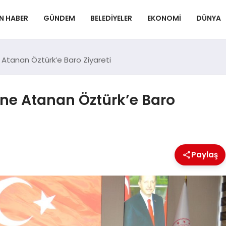
N HABER
GÜNDEM
BELEDIYELER
EKONOMI
DÜNYA
e Atanan Öztürk’e Baro Ziyareti
’ne Atanan Öztürk’e Baro
Paylaş