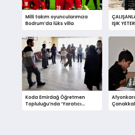
Milli takım oyuncularımıza
ÇALIŞANLA
Bodrum’da lüks villa
IŞIK YETE
YORGUN H
Koda Emirdağ Öğretmen
Afyonkara
Topluluğu’nda ‘Yaratıcı
Çanakkale
Drama’ eğitimi gerçekleştirildi.
Anma Gü
Turnuvası