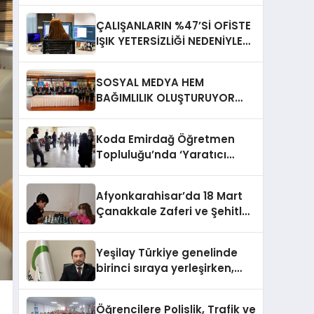
ÇALIŞANLARIN %47’Sİ OFİSTE
IŞIK YETERSİZLİĞİ NEDENİYLE
YORGUN HİSSEDİYOR
SOSYAL MEDYA HEM
BAĞIMLILIK OLUŞTURUYOR
HEM DİĞER BAĞIMLILIKLARA
ZEMİN HAZIRLIYOR”
Koda Emirdağ Öğretmen
Topluluğu’nda ‘Yaratıcı
Drama’ eğitimi
gerçekleştirildi.
Afyonkarahisar’da 18 Mart
Çanakkale Zaferi ve Şehitleri
Anma Günü Satranç
Turnuvası Sona Erdi
Yeşilay Türkiye genelinde
birinci sıraya yerleşirken,
yürütülen faaliyetlerle de
Türkiye üçüncüsü oldu.
Öğrencilere Polislik, Trafik ve