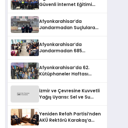
Güvenli İnternet Eğitimi
Verildi
Afyonkarahisar’da
Jandarmadan Suçlulara
Darbe: 1 Haftada 46 Şahıs
Yakalandı
Afyonkarahisar’da
Jandarmadan 685
Öğrenciye Trafik Eğitimi
Afyonkarahisar’da 62.
Kütüphaneler Haftası
Coşkuyla Başladı
izmir ve Çevresine Kuvvetli
Yağış Uyarısı: Sel ve Su
Baskınlarına Dikkat
Yeniden Refah Partisi’nden
AKÜ Rektörü Karakaş’a
Nezaket Ziyareti