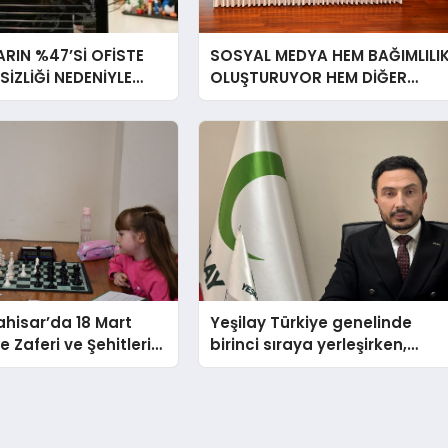
RIN %47’Sİ OFİSTE
SOSYAL MEDYA HEM BAĞIMLILI
RSİZLİĞİ NEDENİYLE
OLUŞTURUYOR HEM DİĞER
İSSEDİYOR
BAĞIMLILIKLARA ZEMİN
HAZIRLIYOR”
hisar’da 18 Mart
Yeşilay Türkiye genelinde
 Zaferi ve Şehitleri
birinci sıraya yerleşirken,
nü Satranç
yürütülen faaliyetlerle de
 Sona Erdi
Türkiye üçüncüsü oldu.