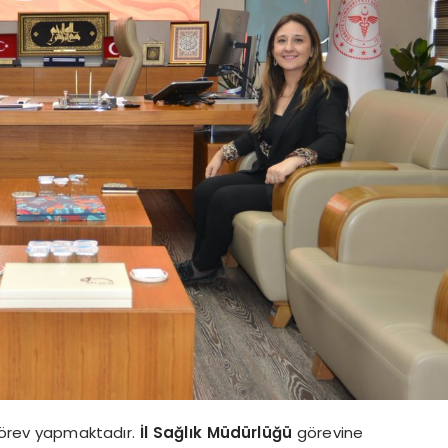
örev yapmaktadır.
İl Sağlık Müdürlüğü
görevine