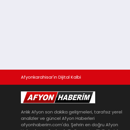
Afyonkarahisar'ın Dijital Kalbi
Anlık Afyon son dakika gelişmeleri, tarafsız yerel
analizler ve güncel Afyon Haberleri
afyonhaberim.com'da. Şehrin en doğru Afyon