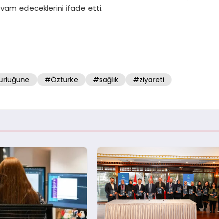
vam edeceklerini ifade etti.
rlüğüne
#Öztürke
#sağlık
#ziyareti