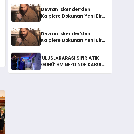
Devran İskender’den
Kalplere Dokunan Yeni Bir
İtiraf:
Devran İskender’den
Kalplere Dokunan Yeni Bir
İtiraf: “Gönül Meselesi”
‘ULUSLARARASI SIFIR ATIK
GÜNÜ’ BM NEZDİNDE KABUL
EDİLDİ